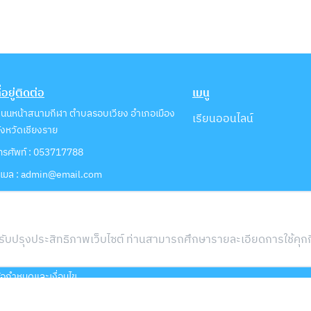
ี่อยู่ติดต่อ
เมนู
นนหน้าสนามกีฬา ตำบลรอบเวียง อำเภอเมือง
เรียนออนไลน์
ังหวัดเชียงราย
ทรศัพท์ : 053717788
ีเมล : admin@email.com
นโยบาย
โยบายคุกกี้
รปรับปรุงประสิทธิภาพเว็บไซต์ ท่านสามารถศึกษารายละเอียดการใช้คุกกี้
โยบายการคุ้มครองข้อมูลส่วนบุคคล
้อกำหนดและเงื่อนไข